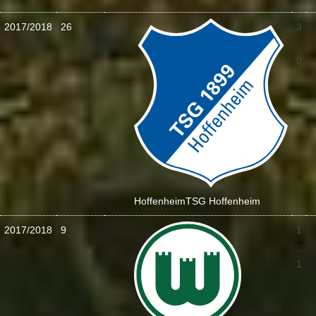
2017/2018
26
3
:
0
Hoffenheim
TSG Hoffenheim
2017/2018
9
1
:
1