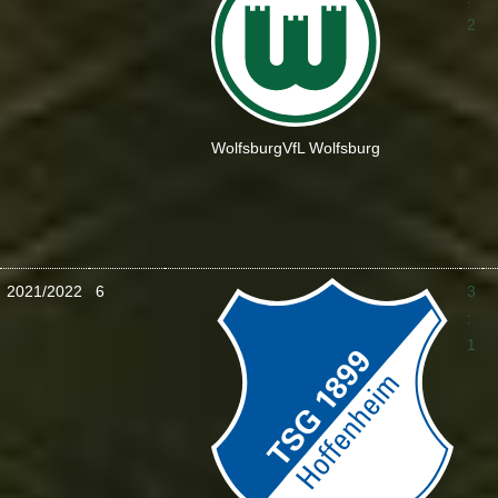
2
Wolfsburg
VfL Wolfsburg
2021/2022
6
3
:
1