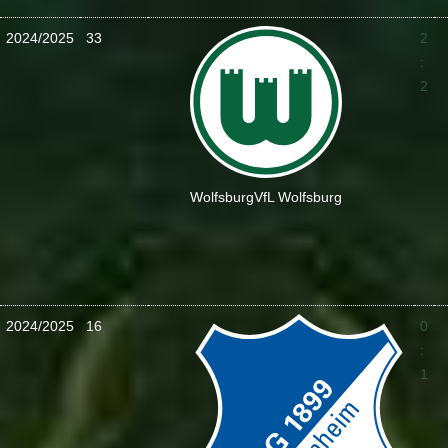
2024/2025
33
2
:
2
Wolfsburg
VfL Wolfsburg
2024/2025
16
0
:
1