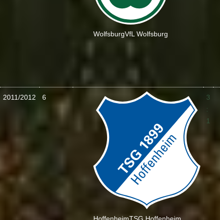
Wolfsburg
VfL Wolfsburg
2011/2012
6
3
:
1
Hoffenheim
TSG Hoffenheim