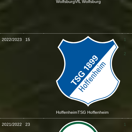
Wolfsburg
VfL Wolfsburg
2022/2023
15
1
:
2
Hoffenheim
TSG Hoffenheim
2021/2022
23
1
: