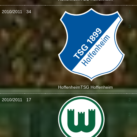
2010/2011
34
1
:
3
Hoffenheim
TSG Hoffenheim
2010/2011
17
2
:
2