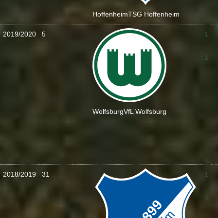
Hoffenheim
TSG Hoffenheim
2019/2020
5
1
:
1
Wolfsburg
VfL Wolfsburg
2018/2019
31
1
:
4