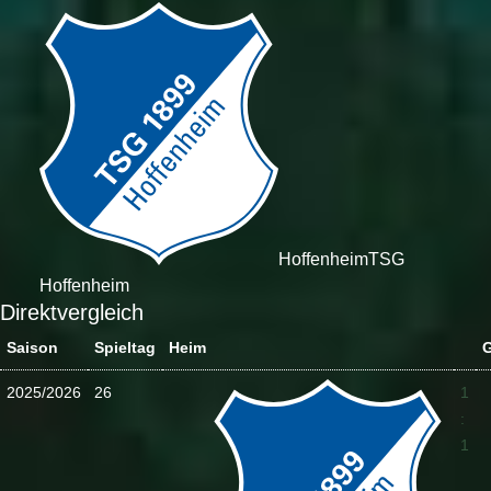
Hoffenheim
TSG
Hoffenheim
Direktvergleich
Saison
Spieltag
Heim
G
2025/2026
26
1
:
1