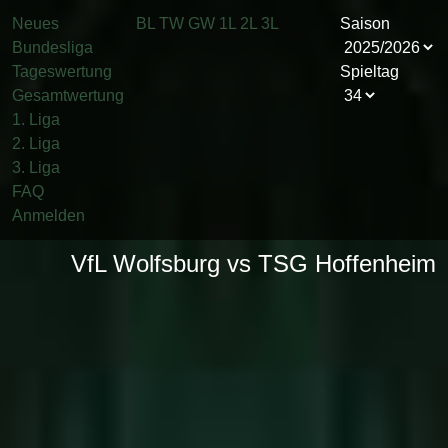
Neues
BL
TW
GW
1L
2L
3L
Saison
Bundesliga
Tageswertung
Spieltag
Gesamtwertung
1. Liga
2. Liga
3. Liga
FAQ
Anmelden
VfL Wolfsburg vs TSG Hoffenheim