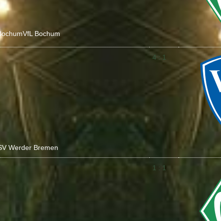
Bochum
VfL Bochum
4 : 1
SV Werder Bremen
1 : 1