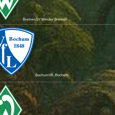
Bremen
SV Werder Bremen
Bochum
VfL Bochum