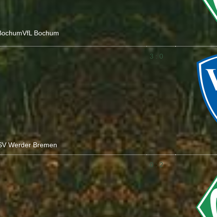
Bochum
VfL Bochum
3 : 0
SV Werder Bremen
0 : 2