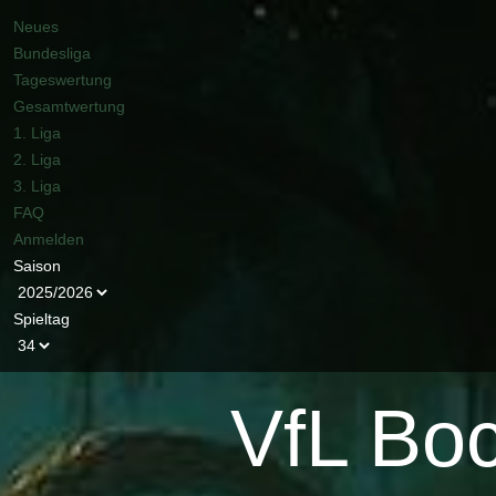
Neues
Bundesliga
Tageswertung
Gesamtwertung
1. Liga
2. Liga
3. Liga
FAQ
Anmelden
Saison
Spieltag
VfL Bo