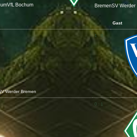
hum
VfL Bochum
Bremen
SV Werder
Gast
1 : 0
SV Werder Bremen
0 : 1