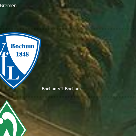
 Bremen
Bochum
VfL Bochum