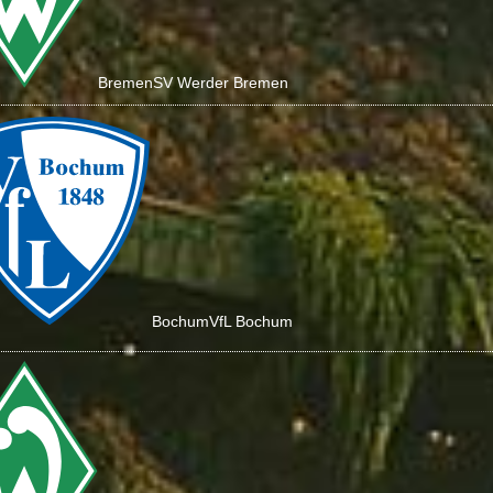
Bremen
SV Werder Bremen
Bochum
VfL Bochum