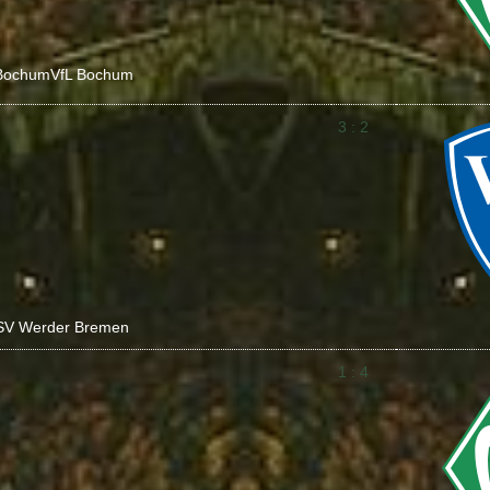
Bochum
VfL Bochum
3 : 2
SV Werder Bremen
1 : 4