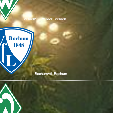
Bremen
SV Werder Bremen
Bochum
VfL Bochum