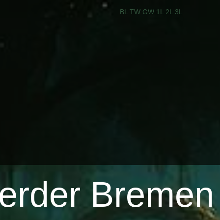
BL
TW
GW
1L
2L
3L
erder Bremen