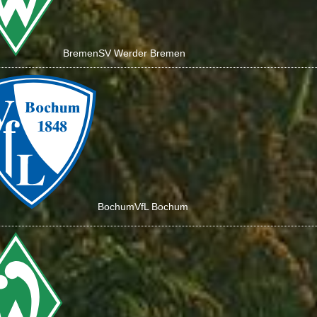
Bremen
SV Werder Bremen
Bochum
VfL Bochum