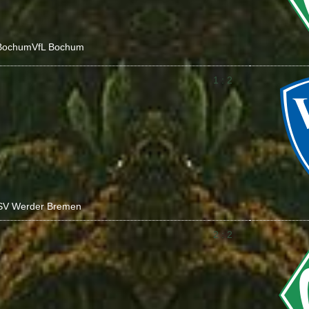
Bochum
VfL Bochum
1 : 2
SV Werder Bremen
2 : 2