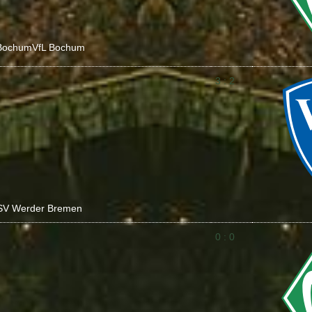
Bochum
VfL Bochum
3 : 2
SV Werder Bremen
0 : 0