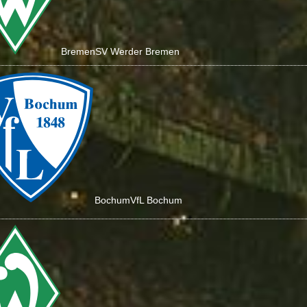
Bremen
SV Werder Bremen
Bochum
VfL Bochum